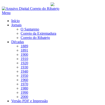
Saltar
para
Menu
conteúdo
Início
Jornais
O Santareno
Correio da Extremadura
Correio do Ribatejo
Décadas
1889
1891
1900
1910
1920
1930
1940
1950
1960
1970
1980
1990
2000
Versão PDF e Impressão