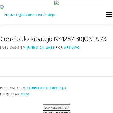
Saltar
para
Menu
conteúdo
INÍCIO
JORNAIS
DÉCADAS
Correio do Ribatejo Nº4287 30JUN1973
PUBLICADO EM
JUNHO 24, 2022
POR
ARQUIVO
VERSÃO PDF E IMPRESSÃO
PUBLICADO EM
CORREIO DO RIBATEJO
ETIQUETAS
1970
DOWNLOAD PDF