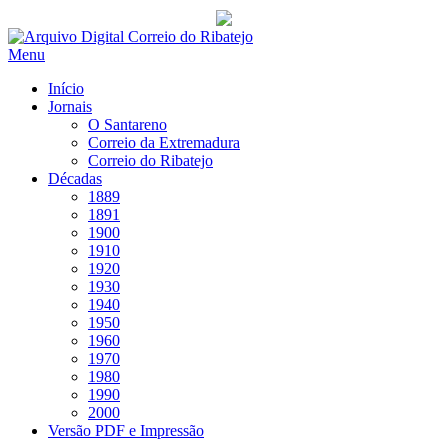
Saltar
para
Menu
conteúdo
Início
Jornais
O Santareno
Correio da Extremadura
Correio do Ribatejo
Décadas
1889
1891
1900
1910
1920
1930
1940
1950
1960
1970
1980
1990
2000
Versão PDF e Impressão