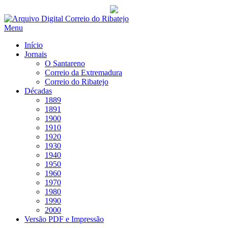
Saltar
para
Menu
conteúdo
Início
Jornais
O Santareno
Correio da Extremadura
Correio do Ribatejo
Décadas
1889
1891
1900
1910
1920
1930
1940
1950
1960
1970
1980
1990
2000
Versão PDF e Impressão