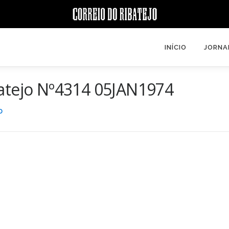
INÍCIO
JORNA
batejo Nº4314 05JAN1974
O