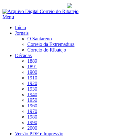
Saltar
para
Menu
conteúdo
Início
Jornais
O Santareno
Correio da Extremadura
Correio do Ribatejo
Décadas
1889
1891
1900
1910
1920
1930
1940
1950
1960
1970
1980
1990
2000
Versão PDF e Impressão