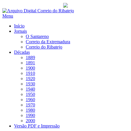
Saltar
para
Menu
conteúdo
Início
Jornais
O Santareno
Correio da Extremadura
Correio do Ribatejo
Décadas
1889
1891
1900
1910
1920
1930
1940
1950
1960
1970
1980
1990
2000
Versão PDF e Impressão