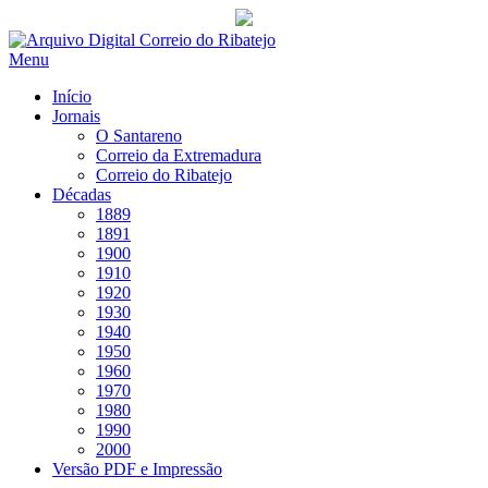
Saltar
para
Menu
conteúdo
Início
Jornais
O Santareno
Correio da Extremadura
Correio do Ribatejo
Décadas
1889
1891
1900
1910
1920
1930
1940
1950
1960
1970
1980
1990
2000
Versão PDF e Impressão