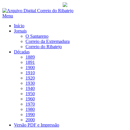
Saltar
para
Menu
conteúdo
Início
Jornais
O Santareno
Correio da Extremadura
Correio do Ribatejo
Décadas
1889
1891
1900
1910
1920
1930
1940
1950
1960
1970
1980
1990
2000
Versão PDF e Impressão