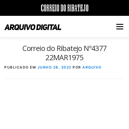
Saltar
para
Menu
conteúdo
Correio do Ribatejo Nº4377
INÍCIO
JORNAIS
DÉCADAS
22MAR1975
PUBLICADO EM
JUNHO 28, 2022
POR
ARQUIVO
VERSÃO PDF E IMPRESSÃO