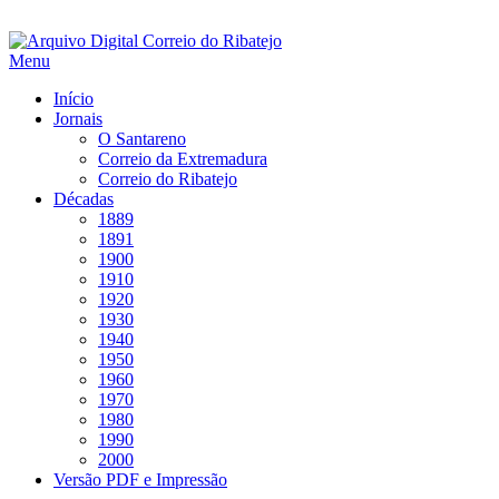
Saltar
para
Menu
conteúdo
Início
Jornais
O Santareno
Correio da Extremadura
Correio do Ribatejo
Décadas
1889
1891
1900
1910
1920
1930
1940
1950
1960
1970
1980
1990
2000
Versão PDF e Impressão