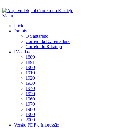
Saltar
para
Menu
conteúdo
Início
Jornais
O Santareno
Correio da Extremadura
Correio do Ribatejo
Décadas
1889
1891
1900
1910
1920
1930
1940
1950
1960
1970
1980
1990
2000
Versão PDF e Impressão