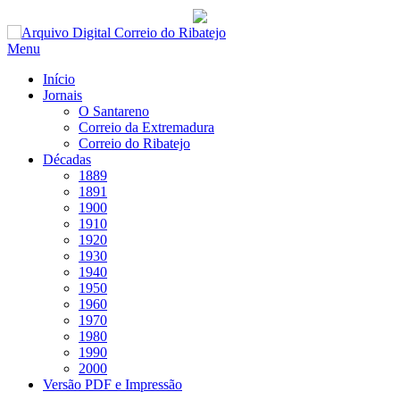
Saltar
para
Menu
conteúdo
Início
Jornais
O Santareno
Correio da Extremadura
Correio do Ribatejo
Décadas
1889
1891
1900
1910
1920
1930
1940
1950
1960
1970
1980
1990
2000
Versão PDF e Impressão