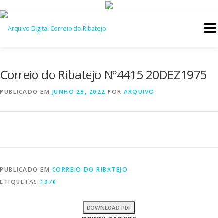
Saltar
para
Menu
conteúdo
INÍCIO
JORNAIS
DÉCADAS
Correio do Ribatejo Nº4415 20DEZ1975
PUBLICADO EM
JUNHO 28, 2022
POR
ARQUIVO
VERSÃO PDF E IMPRESSÃO
PUBLICADO EM
CORREIO DO RIBATEJO
ETIQUETAS
1970
DOWNLOAD PDF