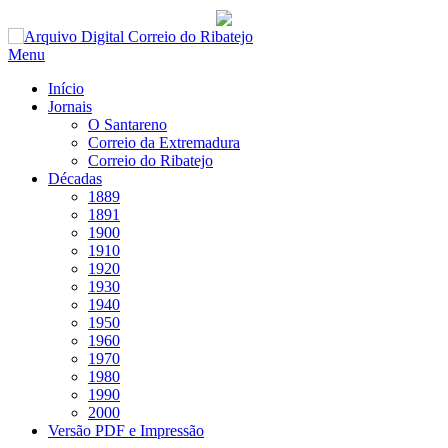
Saltar
para
Menu
conteúdo
Início
Jornais
O Santareno
Correio da Extremadura
Correio do Ribatejo
Décadas
1889
1891
1900
1910
1920
1930
1940
1950
1960
1970
1980
1990
2000
Versão PDF e Impressão