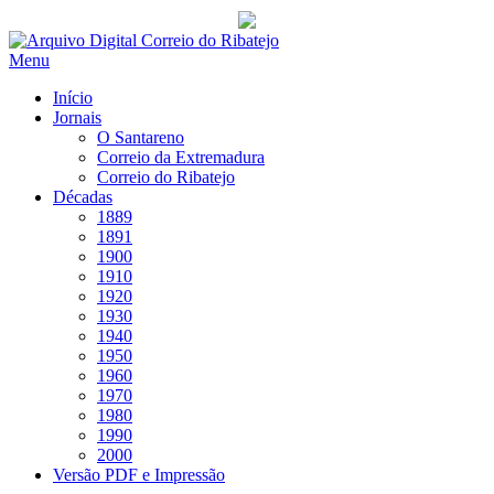
Saltar
para
Menu
conteúdo
Início
Jornais
O Santareno
Correio da Extremadura
Correio do Ribatejo
Décadas
1889
1891
1900
1910
1920
1930
1940
1950
1960
1970
1980
1990
2000
Versão PDF e Impressão