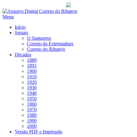
Saltar
para
Menu
conteúdo
Início
Jornais
O Santareno
Correio da Extremadura
Correio do Ribatejo
Décadas
1889
1891
1900
1910
1920
1930
1940
1950
1960
1970
1980
1990
2000
Versão PDF e Impressão