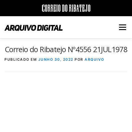
Saltar
para
Menu
conteúdo
Correio do Ribatejo Nº4556 21JUL1978
INÍCIO
JORNAIS
DÉCADAS
PUBLICADO EM
JUNHO 30, 2022
POR
ARQUIVO
VERSÃO PDF E IMPRESSÃO