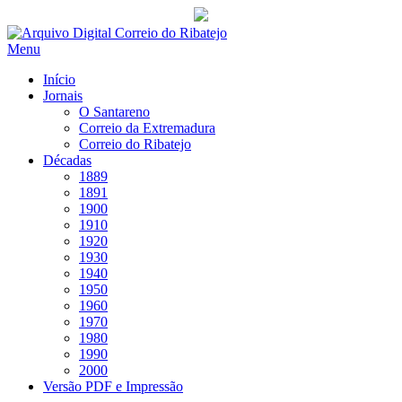
Saltar
para
Menu
conteúdo
Início
Jornais
O Santareno
Correio da Extremadura
Correio do Ribatejo
Décadas
1889
1891
1900
1910
1920
1930
1940
1950
1960
1970
1980
1990
2000
Versão PDF e Impressão