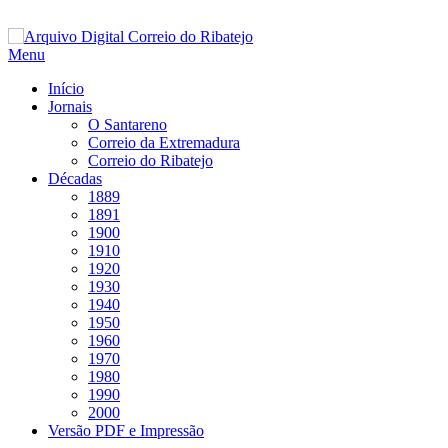
Saltar
para
Menu
conteúdo
Início
Jornais
O Santareno
Correio da Extremadura
Correio do Ribatejo
Décadas
1889
1891
1900
1910
1920
1930
1940
1950
1960
1970
1980
1990
2000
Versão PDF e Impressão