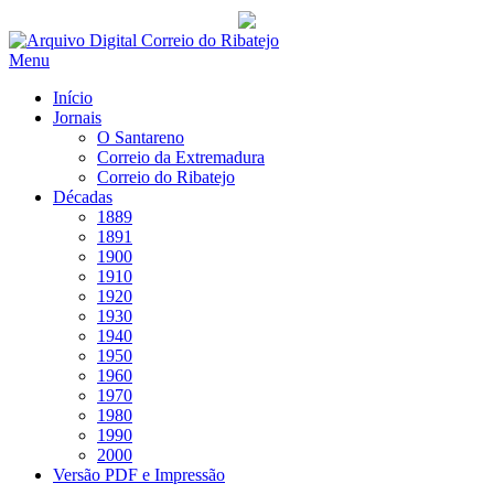
Saltar
para
Menu
conteúdo
Início
Jornais
O Santareno
Correio da Extremadura
Correio do Ribatejo
Décadas
1889
1891
1900
1910
1920
1930
1940
1950
1960
1970
1980
1990
2000
Versão PDF e Impressão