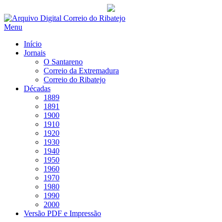
Saltar
para
Menu
conteúdo
Início
Jornais
O Santareno
Correio da Extremadura
Correio do Ribatejo
Décadas
1889
1891
1900
1910
1920
1930
1940
1950
1960
1970
1980
1990
2000
Versão PDF e Impressão