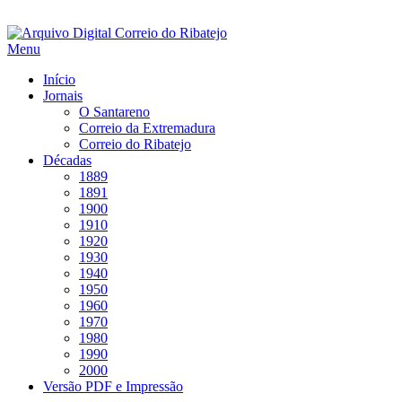
Saltar
para
Menu
conteúdo
Início
Jornais
O Santareno
Correio da Extremadura
Correio do Ribatejo
Décadas
1889
1891
1900
1910
1920
1930
1940
1950
1960
1970
1980
1990
2000
Versão PDF e Impressão