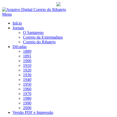
Saltar
para
Menu
conteúdo
Início
Jornais
O Santareno
Correio da Extremadura
Correio do Ribatejo
Décadas
1889
1891
1900
1910
1920
1930
1940
1950
1960
1970
1980
1990
2000
Versão PDF e Impressão