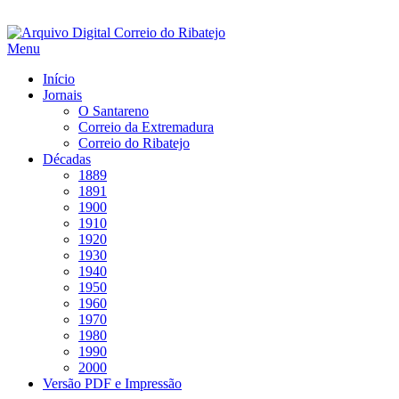
Saltar
para
Menu
conteúdo
Início
Jornais
O Santareno
Correio da Extremadura
Correio do Ribatejo
Décadas
1889
1891
1900
1910
1920
1930
1940
1950
1960
1970
1980
1990
2000
Versão PDF e Impressão