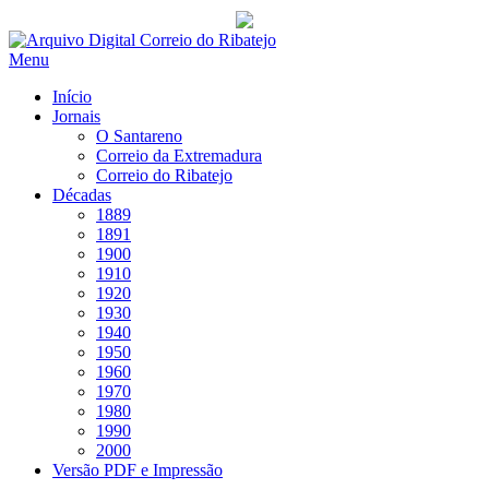
Saltar
para
Menu
conteúdo
Início
Jornais
O Santareno
Correio da Extremadura
Correio do Ribatejo
Décadas
1889
1891
1900
1910
1920
1930
1940
1950
1960
1970
1980
1990
2000
Versão PDF e Impressão