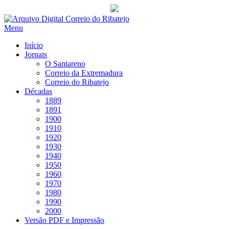
Saltar
para
Menu
conteúdo
Início
Jornais
O Santareno
Correio da Extremadura
Correio do Ribatejo
Décadas
1889
1891
1900
1910
1920
1930
1940
1950
1960
1970
1980
1990
2000
Versão PDF e Impressão