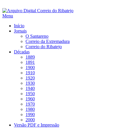
Saltar
para
Menu
conteúdo
Início
Jornais
O Santareno
Correio da Extremadura
Correio do Ribatejo
Décadas
1889
1891
1900
1910
1920
1930
1940
1950
1960
1970
1980
1990
2000
Versão PDF e Impressão