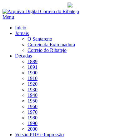
Saltar
para
Menu
conteúdo
Início
Jornais
O Santareno
Correio da Extremadura
Correio do Ribatejo
Décadas
1889
1891
1900
1910
1920
1930
1940
1950
1960
1970
1980
1990
2000
Versão PDF e Impressão