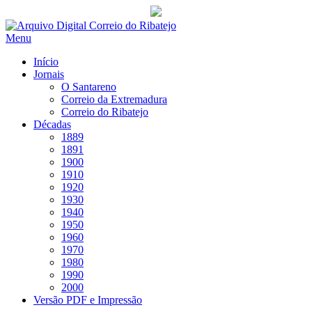
Saltar
para
Menu
conteúdo
Início
Jornais
O Santareno
Correio da Extremadura
Correio do Ribatejo
Décadas
1889
1891
1900
1910
1920
1930
1940
1950
1960
1970
1980
1990
2000
Versão PDF e Impressão