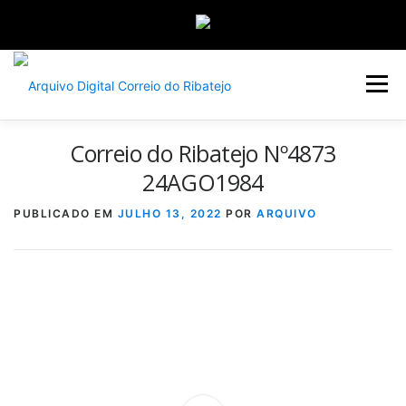
Saltar
para
Menu
conteúdo
Correio do Ribatejo Nº4873
INÍCIO
JORNAIS
DÉCADAS
24AGO1984
PUBLICADO EM
JULHO 13, 2022
POR
ARQUIVO
VERSÃO PDF E IMPRESSÃO