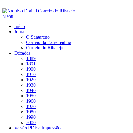
Saltar
para
Menu
conteúdo
Início
Jornais
O Santareno
Correio da Extremadura
Correio do Ribatejo
Décadas
1889
1891
1900
1910
1920
1930
1940
1950
1960
1970
1980
1990
2000
Versão PDF e Impressão