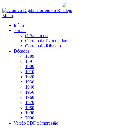
Saltar
para
Menu
conteúdo
Início
Jornais
O Santareno
Correio da Extremadura
Correio do Ribatejo
Décadas
1889
1891
1900
1910
1920
1930
1940
1950
1960
1970
1980
1990
2000
Versão PDF e Impressão