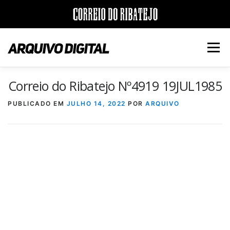
Saltar
para
Menu
conteúdo
Correio do Ribatejo Nº4919 19JUL1985
INÍCIO
JORNAIS
DÉCADAS
PUBLICADO EM
JULHO 14, 2022
POR
ARQUIVO
VERSÃO PDF E IMPRESSÃO