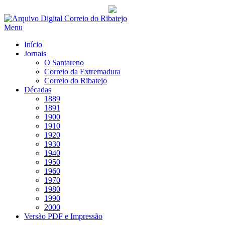
Saltar
para
Menu
conteúdo
Início
Jornais
O Santareno
Correio da Extremadura
Correio do Ribatejo
Décadas
1889
1891
1900
1910
1920
1930
1940
1950
1960
1970
1980
1990
2000
Versão PDF e Impressão