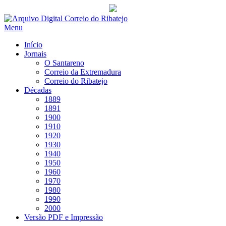
Saltar
para
Menu
conteúdo
Início
Jornais
O Santareno
Correio da Extremadura
Correio do Ribatejo
Décadas
1889
1891
1900
1910
1920
1930
1940
1950
1960
1970
1980
1990
2000
Versão PDF e Impressão