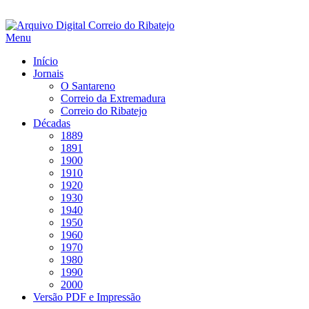
Saltar
para
Menu
conteúdo
Início
Jornais
O Santareno
Correio da Extremadura
Correio do Ribatejo
Décadas
1889
1891
1900
1910
1920
1930
1940
1950
1960
1970
1980
1990
2000
Versão PDF e Impressão