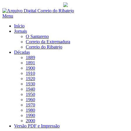
Saltar
para
Menu
conteúdo
Início
Jornais
O Santareno
Correio da Extremadura
Correio do Ribatejo
Décadas
1889
1891
1900
1910
1920
1930
1940
1950
1960
1970
1980
1990
2000
Versão PDF e Impressão