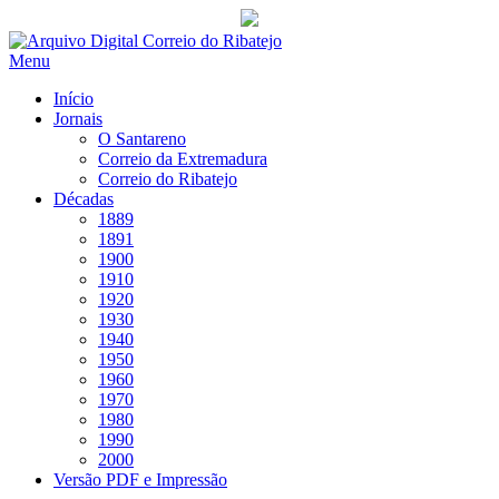
Saltar
para
Menu
conteúdo
Início
Jornais
O Santareno
Correio da Extremadura
Correio do Ribatejo
Décadas
1889
1891
1900
1910
1920
1930
1940
1950
1960
1970
1980
1990
2000
Versão PDF e Impressão