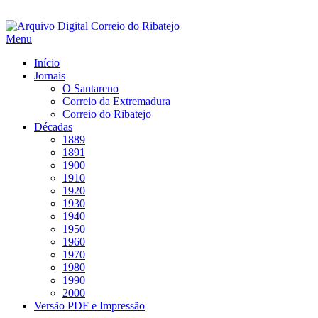
Saltar
para
Menu
conteúdo
Início
Jornais
O Santareno
Correio da Extremadura
Correio do Ribatejo
Décadas
1889
1891
1900
1910
1920
1930
1940
1950
1960
1970
1980
1990
2000
Versão PDF e Impressão