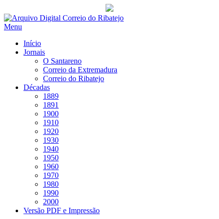
Saltar
para
Menu
conteúdo
Início
Jornais
O Santareno
Correio da Extremadura
Correio do Ribatejo
Décadas
1889
1891
1900
1910
1920
1930
1940
1950
1960
1970
1980
1990
2000
Versão PDF e Impressão