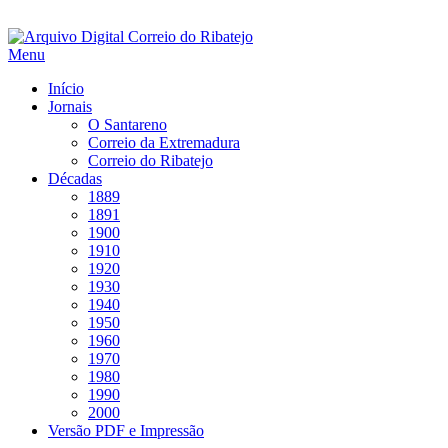
Saltar
para
Menu
conteúdo
Início
Jornais
O Santareno
Correio da Extremadura
Correio do Ribatejo
Décadas
1889
1891
1900
1910
1920
1930
1940
1950
1960
1970
1980
1990
2000
Versão PDF e Impressão