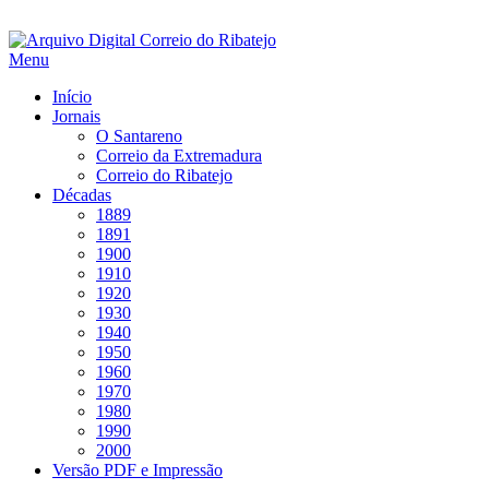
Saltar
para
Menu
conteúdo
Início
Jornais
O Santareno
Correio da Extremadura
Correio do Ribatejo
Décadas
1889
1891
1900
1910
1920
1930
1940
1950
1960
1970
1980
1990
2000
Versão PDF e Impressão