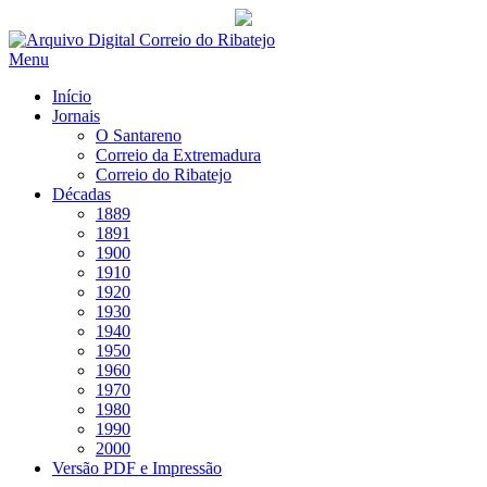
Saltar
para
Menu
conteúdo
Início
Jornais
O Santareno
Correio da Extremadura
Correio do Ribatejo
Décadas
1889
1891
1900
1910
1920
1930
1940
1950
1960
1970
1980
1990
2000
Versão PDF e Impressão