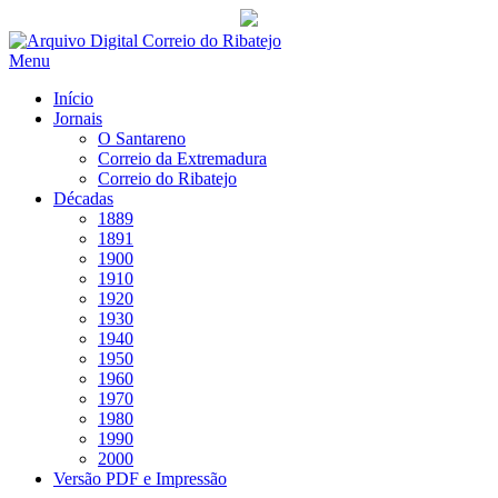
Saltar
para
Menu
conteúdo
Início
Jornais
O Santareno
Correio da Extremadura
Correio do Ribatejo
Décadas
1889
1891
1900
1910
1920
1930
1940
1950
1960
1970
1980
1990
2000
Versão PDF e Impressão