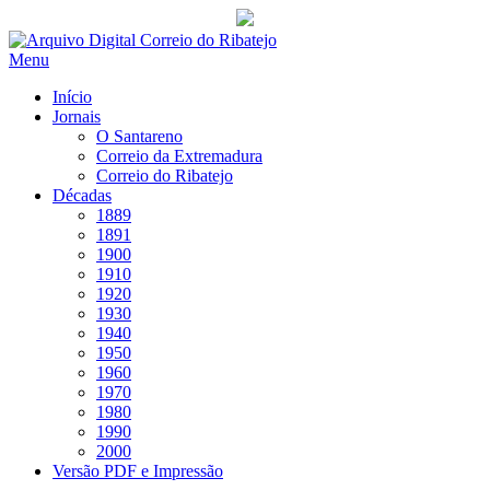
Saltar
para
Menu
conteúdo
Início
Jornais
O Santareno
Correio da Extremadura
Correio do Ribatejo
Décadas
1889
1891
1900
1910
1920
1930
1940
1950
1960
1970
1980
1990
2000
Versão PDF e Impressão