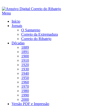
Saltar
para
Menu
conteúdo
Início
Jornais
O Santareno
Correio da Extremadura
Correio do Ribatejo
Décadas
1889
1891
1900
1910
1920
1930
1940
1950
1960
1970
1980
1990
2000
Versão PDF e Impressão