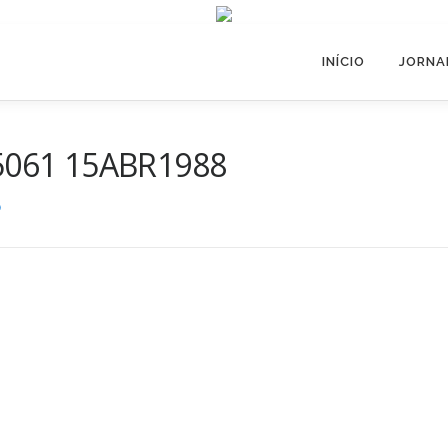
INÍCIO
JORNA
º5061 15ABR1988
O