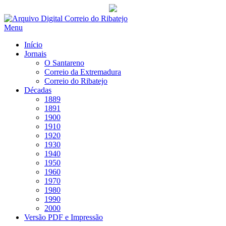
Saltar
para
Menu
conteúdo
Início
Jornais
O Santareno
Correio da Extremadura
Correio do Ribatejo
Décadas
1889
1891
1900
1910
1920
1930
1940
1950
1960
1970
1980
1990
2000
Versão PDF e Impressão