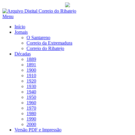
Saltar
para
Menu
conteúdo
Início
Jornais
O Santareno
Correio da Extremadura
Correio do Ribatejo
Décadas
1889
1891
1900
1910
1920
1930
1940
1950
1960
1970
1980
1990
2000
Versão PDF e Impressão